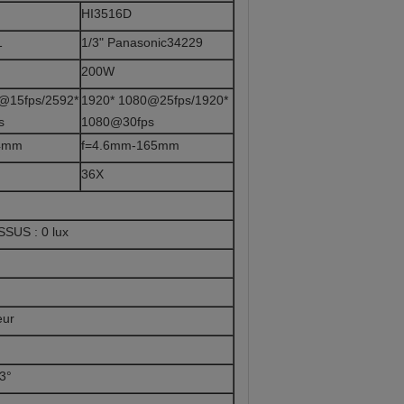
HI3516D
1
1/3" Panasonic34229
200W
@15fps/2592*
1920* 1080@25fps/1920*
s
1080@30fps
4mm
f=4.6mm-165mm
36X
SSUS : 0 lux
eur
93°