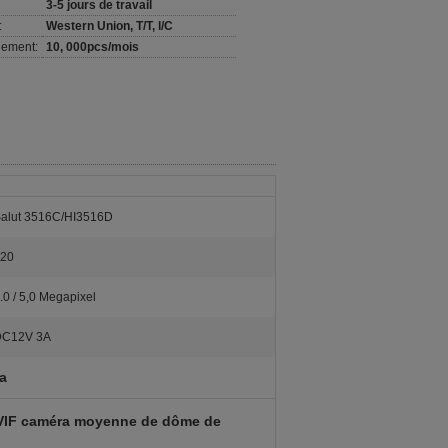
3-5 jours de travail
:
Western Union, T/T, l/C
nement:
10, 000pcs/mois
alut 3516C/HI3516D
20
.0 / 5,0 Megapixel
DC12V 3A
ra
ONVIF caméra moyenne de dôme de