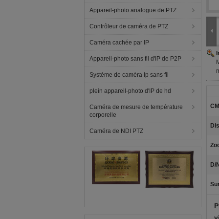
Appareil-photo analogue de PTZ
Contrôleur de caméra de PTZ
Caméra cachée par IP
Appareil-photo sans fil d'IP de P2P
M
Système de caméra Ip sans fil
plein appareil-photo d'IP de hd
CM
Caméra de mesure de température
corporelle
Dis
Caméra de NDI PTZ
Zo
D/
Sur
P
v