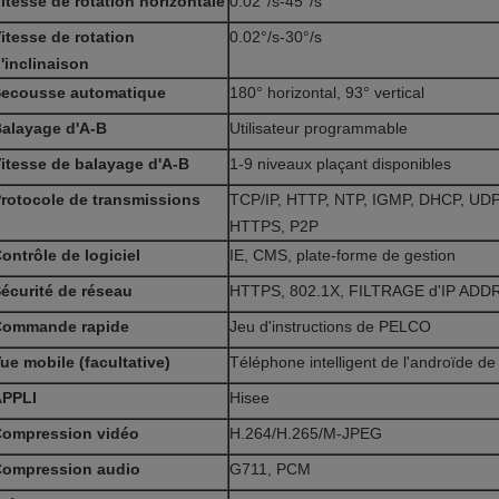
itesse de rotation horizontale
0.02°/s-45°/s
itesse de rotation
0.02°/s-30°/s
'inclinaison
ecousse automatique
180° horizontal, 93° vertical
alayage d'A-B
Utilisateur programmable
itesse de balayage d'A-B
1-9 niveaux plaçant disponibles
rotocole de transmissions
TCP/IP, HTTP, NTP, IGMP, DHCP, UD
HTTPS, P2P
ontrôle de logiciel
IE, CMS, plate-forme de gestion
écurité de réseau
HTTPS, 802.1X, FILTRAGE d'IP ADD
Commande rapide
Jeu d'instructions de PELCO
ue mobile (facultative)
Téléphone intelligent de l'androïde de
APPLI
Hisee
ompression vidéo
H.264/H.265/M-JPEG
ompression audio
G711, PCM