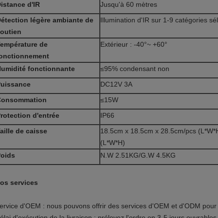
istance d'IR
Jusqu'à 60 mètres
étection légère ambiante de
Illumination d'IR sur 1-9 catégories sé
outien
empérature de
Extérieur : -40°~ +60°
onctionnement
umidité fonctionnante
≤95% condensant non
uissance
DC12V 3A
Consommation
≤15W
rotection d'entrée
IP66
aille de caisse
18.5cm x 18.5cm x 28.5cm/pcs (L*W*
(L*W*H)
oids
N.W 2.51KG/G.W 4.5KG
os services
ervice d'OEM : nous pouvons offrir des services d'OEM et d'ODM pour 
élai d'exécution de la livraison : prélevez l'ordre en 3-5 jours ouvrab