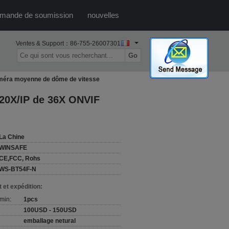
mande de soumission
nouvelles
Ventes & Support：
86-755-26007301
Go
caméra moyenne de dôme de vitesse
 20X/IP de 36X ONVIF
La Chine
WINSAFE
CE,FCC, Rohs
WS-BT54F-N
 et expédition:
min:
1pcs
100USD - 150USD
emballage netural