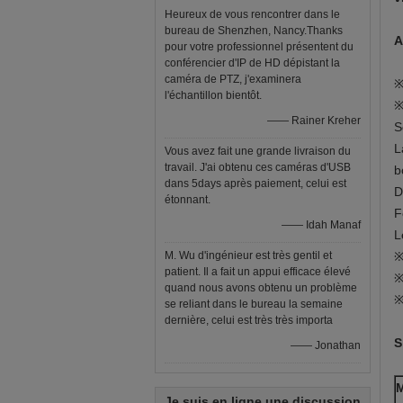
Heureux de vous rencontrer dans le
bureau de Shenzhen, Nancy.Thanks
A
pour votre professionnel présentent du
conférencier d'IP de HD dépistant la
caméra de PTZ, j'examinera
※
l'échantillon bientôt.
※
—— Rainer Kreher
S
L
Vous avez fait une grande livraison du
travail. J'ai obtenu ces caméras d'USB
b
dans 5days après paiement, celui est
D
étonnant.
F
—— Idah Manaf
L
M. Wu d'ingénieur est très gentil et
※
patient. Il a fait un appui efficace élevé
※
quand nous avons obtenu un problème
※
se reliant dans le bureau la semaine
dernière, celui est très très importa
S
—— Jonathan
M
Je suis en ligne une discussion