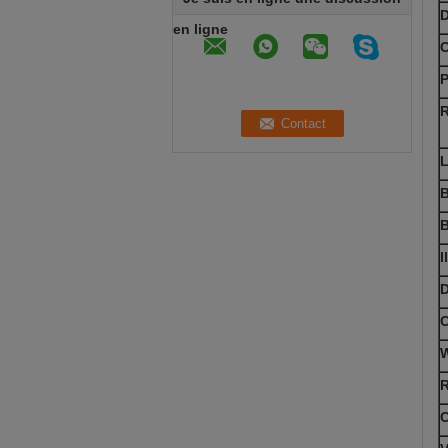
en ligne
C
P
R
L
B
B
I
D
R
C