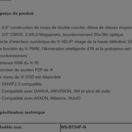
perçu de produit
 4,5" construction de corps de double couche, dôme de vitesse moy
 1/3" CMOS, 2.0/5.0 Megapixels, bourdonnement 20x/36x optique
ortie d'interface numérique du ※ HD-IP, image de la haute définition 1
a fonction du ※ PWM, l'illumination intelligente d'IR et la puissance est
ourdonnement
istance 60M du ※ IR
onction de soutien P2P de ※
e menu du ※ OSD est disponible
 ONVIF2.2 compatible
 Compatible avec DAHUA, HIKVISION, XM et ainsi de suite
 Compatible avec AXXON, Milstone, NUUO
pécification technique
odèle non.
WS-BT54F-N