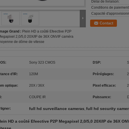
Délai de livraison:
Conditions de paiement
Capacité d'approvision
Contact
Image Grand :
Plein HD a coûté Efeective P2P
egapixel 2,0/5,0 20X/IP de 36X ONVIF caméra
moyenne de dôme de vitesse
OS:
Sony 323 CMOS
DSP:
S
tance d'IR:
120M
Préréglages:
2
om optique:
20X / 36X
Pixel efficace:
2
N:
COUPE IR
Puissance:
full hd surveillance cameras
full hd security came
ligner:
,
lein HD a coûté Efeective P2P Megapixel 2,0/5,0 20X/IP de 36X 
itesse