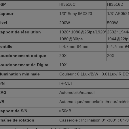
DSP
HI3516C
HI3516D
apteur
1/3" Sony IMX323
1/3" AR052
ixel
200W
500W
apport de résolution
1920* 1080@25fps/1920*
2592* 1944
1080@30fps
1944@22fp
entille
f=4.7mm-94mm
f=4.7mm-9
ourdonnement optique
20X
20X
ourdonnement de Digital
10X
llumination minimale
Couleur : 0.1Lux/B/W : 0.01Lux/IR DE
/N
IR-CUT
CAG
Automobile/manuel
WB
Automatique/manuel/d'intérieur/extéri
apport de S/N
≥50dB
haîne de rotation
Casserole : Inclinaison 0°~360° : 0°~