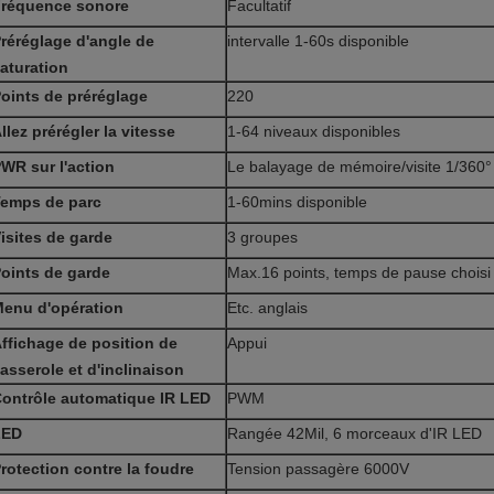
réquence sonore
Facultatif
réréglage d'angle de
intervalle 1-60s disponible
aturation
oints de préréglage
220
llez prérégler la vitesse
1-64 niveaux disponibles
WR sur l'action
Le balayage de mémoire/visite 1/360°
emps de parc
1-60mins disponible
isites de garde
3 groupes
oints de garde
Max.16 points, temps de pause choisi 
enu d'opération
Etc. anglais
ffichage de position de
Appui
asserole et d'inclinaison
ontrôle automatique IR LED
PWM
LED
Rangée 42Mil, 6 morceaux d'IR LED
rotection contre la foudre
Tension passagère 6000V