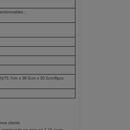
lectionnables ;
H)/75.7cm x 38.5cm x 30.5cm/8pcs
nos clients
les, commande en gros en 7-15 jours