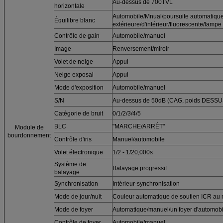
Au-dessus de 700TVL
horizontale
Automobile/Mnual/poursuite automatiqu
Équilibre blanc
extérieure/d'intérieur/fluorescente/lamp
Contrôle de gain
Automobile/manuel
Image
Renversement/miroir
Volet de neige
Appui
Neige exposal
Appui
Mode d'exposition
Automobile/manuel
S/N
Au-dessus de 50dB (CAG, poids DESSU
Catégorie de bruit
0/1/2/3/4/5
BLC
"MARCHE/ARRÊT"
Module de
bourdonnement
Contrôle d'iris
Manuel/automobile
Volet électronique
1/2 - 1/20,000s
Système de
Balayage progressif
balayage
Synchronisation
Intérieur-synchronisation
Mode de jour/nuit
Couleur automatique de soutien ICR au 
Mode de foyer
Automatique/manuel/un foyer d'automobi
Contrôle de foyer
Automobile/manuel