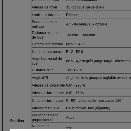
Vitesse de foyer
3S (optique, large-télé-)
Lentille Intiaiztion
Élément
Bourdonnement
4.7 - 84.6mm, 18x optique
optique
Distance minimum
100mm - 1000mm
de foyer
Gamme horizontale
68,5 ° - 4.2°
Nombre d'ouverture
F1.2 - F2.8
Ange horizontal de
68.5 - 4,2 degrés (ange large - télescope
vue
Distance d'IR
100-120M
Angle d'IR
Angle de trois groupes réglable avec l
Vitesse de casserole
0.6° - 220°/s
Vitesse d'inclinaison
0.8° - 75°/s
Chaîne d'inclinaison
0 - 90°, automobile - secousse 180°
Vitesse manuelle
Haut, moyen, bas (réglable)
Bourdonnement
Appui
proportionnel
Fonction
Nombre de
220
préréglage