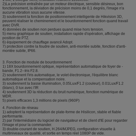
2)La précision entraînée par un moteur électrique, sensible désireux, bon
fonctionnement, la déviation de précision moins de 0,1 degrés, l'image n'a
aucune vibration sous aucune vitesse.
3) soutiennent la fonction de positionnement intelligente de Hikvision 3D,
peuvent réaliser le cheminement et le bourdonnement fonction quand travail
avec DVR.
4) données de soutien non perdues quand mise hors tension.
5) menu graphique de soutien, installation rapide d'opération, affichage de
position de PTZ.
6) équipement de chauffage avancé Adopt.
7) protection contre la foudre de soutien, anti-montée subite, fonction d'anti-
montée subite, IP66.
3. Fonction de module de bourdonnement
1) 18X bourdonnement optique, représentation automatique de foyer de -
bande, F1.2--Iris F2.8.
2) soutiennent l'iris automatique, le volet électronique, l'équilibre blanc
automatique et la compensation noire.
3) soutiennent la basse illumination, 0.05Lux/F1.2 (couleur), 0.01Lux/F1.2
(blanc), 0 lux avec l'IR
4) soutiennent 3D la réduction du bruit numérique, fonction numérique de
WDR.
5) pixels efficaces 1,3 millions de pixels (960P)
4. Fonction de réseau
1) adoptent la représentation de plate-forme de Hisilicon, stable et fiable
performante.
2) par l'intermédiaire du logiciel de navigateur et de client d'IE pour regarder
l'image et pour la commander.
3) double-courant de soutien, H.264/MJPEG, configuration visuelle à
multiniveaux de qualité, et sortie en temps réel 1080P de vide.