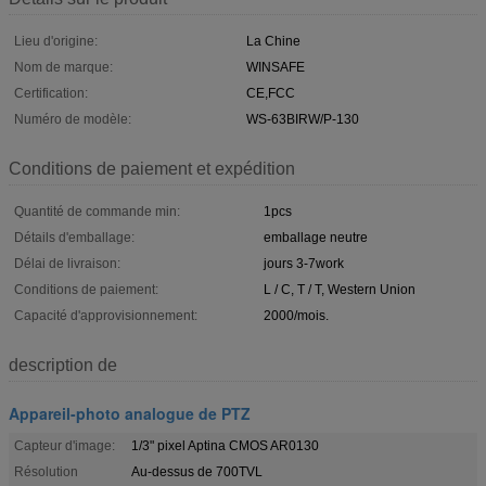
Lieu d'origine:
La Chine
Nom de marque:
WINSAFE
Certification:
CE,FCC
Numéro de modèle:
WS-63BIRW/P-130
Conditions de paiement et expédition
Quantité de commande min:
1pcs
Détails d'emballage:
emballage neutre
Délai de livraison:
jours 3-7work
Conditions de paiement:
L / C, T / T, Western Union
Capacité d'approvisionnement:
2000/mois.
description de
Appareil-photo analogue de PTZ
Capteur d'image:
1/3" pixel Aptina CMOS AR0130
Résolution
Au-dessus de 700TVL