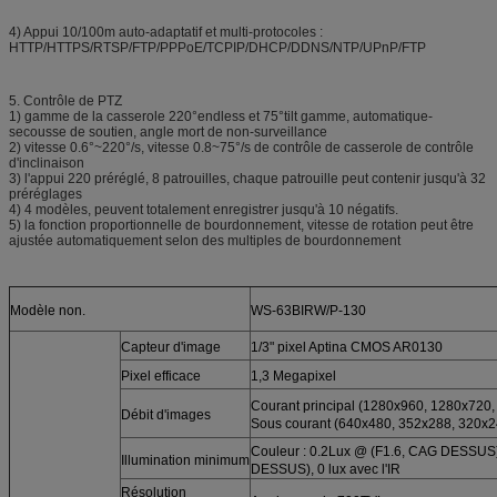
4) Appui 10/100m auto-adaptatif et multi-protocoles :
HTTP/HTTPS/RTSP/FTP/PPPoE/TCPIP/DHCP/DDNS/NTP/UPnP/FTP
5. Contrôle de PTZ
1) gamme de la casserole 220°endless et 75°tilt gamme, automatique-
secousse de soutien, angle mort de non-surveillance
2) vitesse 0.6°~220°/s, vitesse 0.8~75°/s de contrôle de casserole de contrôle
d'inclinaison
3) l'appui 220 préréglé, 8 patrouilles, chaque patrouille peut contenir jusqu'à 32
préréglages
4) 4 modèles, peuvent totalement enregistrer jusqu'à 10 négatifs.
5) la fonction proportionnelle de bourdonnement, vitesse de rotation peut être
ajustée automatiquement selon des multiples de bourdonnement
Modèle non.
WS-63BIRW/P-130
Capteur d'image
1/3" pixel Aptina CMOS AR0130
Pixel efficace
1,3 Megapixel
Courant principal (1280x960, 1280x720
Débit d'images
Sous courant (640x480, 352x288, 320x2
Couleur : 0.2Lux @ (F1.6, CAG DESSUS)
Illumination minimum
DESSUS), 0 lux avec l'IR
Résolution