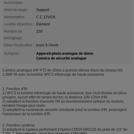
horizontale:
Volet de neige:
Support
Alimentation:
C.C 12V/2A
Lentille Intiaiztion:
Élément
Nombre de
220
préréglage:
Délai d'exécution:
jours 3-7work
Appareil-photo analogue de dôme
Surligner:
,
Caméra de sécurité analogue
Caméra analogue d'IP PTZ de dôme à grande vitesse blanc du réseau HD
1.3MP IR avec la lumière 9PCS infrarouge de haute puissance
1. Fonction d'IR
1) 9PCS la lumière infrarouge de haute puissance, tour s'est divisée en deux
groupes, aucun effet de lampe-torche, la distance 100-120m d'IR.
2) adoptent la fonction d'assortir l'IR au bourdonnement optique du module,
rendent l'image plus claire.
3) adoptent la commande actuelle constante pour la lumière d'IR, prolongent
l'ascenseur de la lumière d'IR.
2. Fonction système
1) adoptent le capteur performant d'Aptina CMOS AR0130 de pixel de 1/3" de
1.3M, 1.3MegaPixels, résolution réalisent 1280x960.