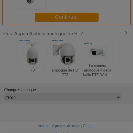
Continuer
Appareil-photo analogue de PTZ
Plus
caméra ip ptz de
Appareil-photo
La caméra
2,5" min
HD
analogue de HD
analogue 4 de la
distance d
PTZ
balle PTZ DANS 1
3X 20M 
1080P HD
métal de
imperméabilisent
de dôm
la distance d'IP66
Megapixe
Changez la langue
IR 100 mètres
HD P
Accueil
|
A propos de nous
|
Contact