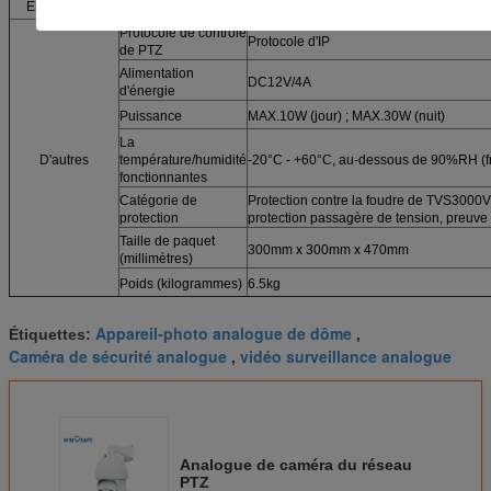
Entrée-sortie
Menu
Anglais
Protocole de contrôle
Protocole d'IP
de PTZ
Alimentation
DC12V/4A
d'énergie
Puissance
MAX.10W (jour) ; MAX.30W (nuit)
La
D'autres
température/humidité
-20°C - +60°C, au-dessous de 90%RH (fr
fonctionnantes
Catégorie de
Protection contre la foudre de TVS3000V,
protection
protection passagère de tension, preuve
Taille de paquet
300mm x 300mm x 470mm
(millimètres)
Poids (kilogrammes)
6.5kg
Appareil-photo analogue de dôme
Étiquettes:
,
Caméra de sécurité analogue
vidéo surveillance analogue
,
Analogue de caméra du réseau
PTZ