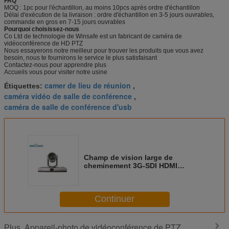
FAQ
MOQ : 1pc pour l'échantillon, au moins 10pcs après ordre d'échantillon
Délai d'exécution de la livraison : ordre d'échantillon en 3-5 jours ouvrables,
commande en gros en 7-15 jours ouvrables
Pourquoi choisissez-nous
Co Ltd de technologie de Winsafe est un fabricant de caméra de
vidéoconférence de HD PTZ
Nous essayerons notre meilleur pour trouver les produits que vous avez
besoin, nous te fournirons le service le plus satisfaisant
Contactez-nous pour apprendre plus
Accueils vous pour visiter notre usine
camer de lieu de réunion
Étiquettes:
,
caméra vidéo de salle de conférence
,
caméra de salle de conférence d'usb
Champ de vision large de
cheminement 3G-SDI HDMI
USB2.0 de la caméra 1080P de
conférence du haut-parleur PTZ
d'IP
Continuer
Appareil-photo de vidéoconférence de PTZ
Plus