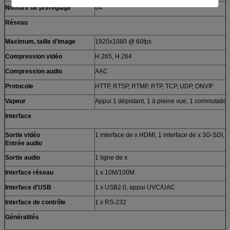
Nombre de préréglage
64
Réseau
Maximum, taille d'image
1920x1080 @ 60fps
Compression vidéo
H.265, H.264
Compression audio
AAC
Protocole
HTTP, RTSP, RTMP, RTP, TCP, UDP, ONVIF
Vapeur
Appui 1 dépistant, 1 à pleine vue, 1 commutation,
Interface
Sortie vidéo
1 interface de x HDMI, 1 interface de x 3G-SDI
Entrée audio
Sortie audio
1 ligne de x
Interface réseau
1 x 10M/100M
Interface d'USB
1 x USB2.0, appui UVC/UAC
Interface de contrôle
1 x RS-232
Généralités