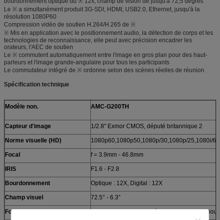
bourdonnement optique du ※ 12x, champ de vision de jusqu'à 72,5 degrés
Le ※ a simultanément produit 3G-SDI, HDMI, USB2.0, Ethernet, jusqu'à la
résolution 1080P60
Compression vidéo de soutien H.264/H.265 de ※
※ Mis en application avec le positionnement audio, la détection de corps et les
technologies de reconnaissance, elle peut avec précision encadrer les
orateurs, l'AEC de soutien
Le ※ commutent automatiquement entre l'image en gros plan pour des haut-
parleurs et l'image grande-angulaire pour tous les participants
Le commutateur intégré de ※ ordonne selon des scènes réelles de réunion
Spécification technique
Modèle non.
AMC-G200TH
Capteur d'image
1/2.8" Exmor CMOS, député britannique 2
Norme visuelle (HD)
1080p60,1080p50,1080p/30,1080p/25,1080i/60
Focal
f = 3.9mm - 46.8mm
IRIS
F1.6 - F2.8
Bourdonnement
Optique : 12X, Digital : 12X
Champ visuel
72.5° - 6.3°
Foyer
Automatique, manuel, déclencheur AF, une pou