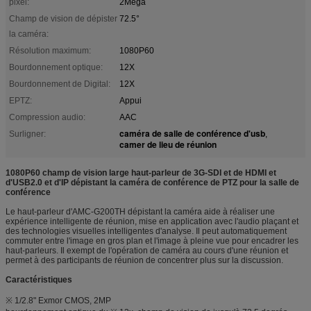
pixel:
2Mega
Champ de vision de dépister
72.5°
la caméra:
Résolution maximum:
1080P60
Bourdonnement optique:
12X
Bourdonnement de Digital:
12X
EPTZ:
Appui
Compression audio:
AAC
caméra de salle de conférence d'usb
Surligner:
,
camer de lieu de réunion
1080P60 champ de vision large haut-parleur de 3G-SDI et de HDMI et
d'USB2.0 et d'IP dépistant la caméra de conférence de PTZ pour la salle de
conférence
Le haut-parleur d'AMC-G200TH dépistant la caméra aide à réaliser une
expérience intelligente de réunion, mise en application avec l'audio plaçant et
des technologies visuelles intelligentes d'analyse. Il peut automatiquement
commuter entre l'image en gros plan et l'image à pleine vue pour encadrer les
haut-parleurs. Il exempt de l'opération de caméra au cours d'une réunion et
permet à des participants de réunion de concentrer plus sur la discussion.
Caractéristiques
※ 1/2.8" Exmor CMOS, 2MP