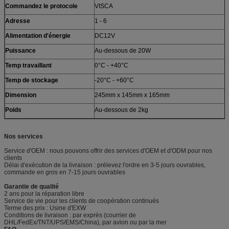
Commandez le protocole
VISCA
Adresse
1 - 6
Alimentation d'énergie
DC12V
Puissance
Au-dessous de 20W
Temp travaillant
0°C - +40°C
Temp de stockage
-20°C - +60°C
Dimension
245mm x 145mm x 165mm
Poids
Au-dessous de 2kg
Nos services
Service d'OEM : nous pouvons offrir des services d'OEM et d'ODM pour nos
clients
Délai d'exécution de la livraison : prélevez l'ordre en 3-5 jours ouvrables,
commande en gros en 7-15 jours ouvrables
Garantie de qualité
2 ans pour la réparation libre
Service de vie pour les clients de coopération continués
Terme des prix : Usine d'EXW
Conditions de livraison : par exprès (courrier de
DHL/FedEx/TNT/UPS/EMS/China), par avion ou par la mer